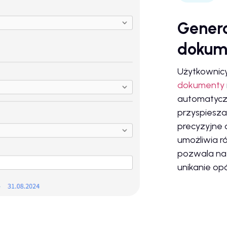
Gener
dokum
Użytkownicy
dokumenty
automatycz
przyspiesz
precyzyjne 
umożliwia r
pozwala na 
unikanie op