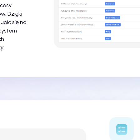
ocesy
w. Dzięki
pić się na
 System
ch
ąc