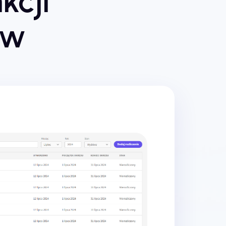
kcji
tów