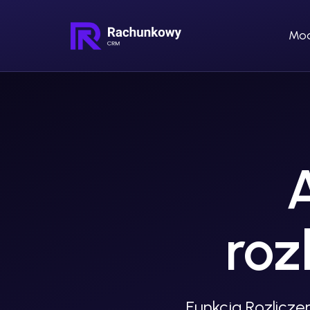
Mod
roz
Funkcja Rozlicz