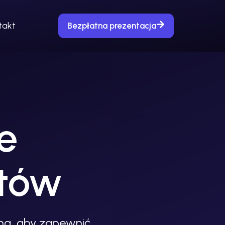
takt
Bezpłatna prezentacja
e
ntów
na, aby zapewnić