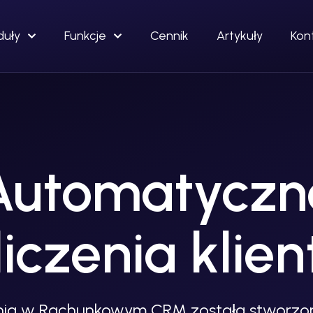
uły
Funkcje
Cennik
Artykuły
Kon
Automatyczn
liczenia klie
enia w Rachunkowym CRM została stworzo