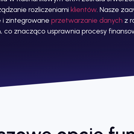
ądzanie rozliczeniami
klientów
. Nasze z
e i zintegrowane
przetwarzanie danych
z r
, co znacząco usprawnia procesy finansow