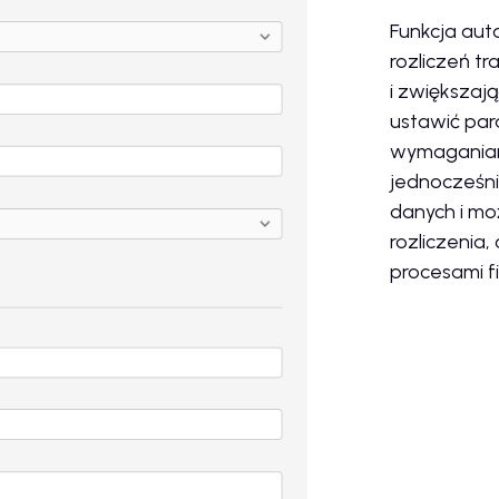
Funkcja aut
rozliczeń tr
i zwiększaj
ustawić par
wymaganiami
jednocześni
danych i mo
rozliczenia
procesami f