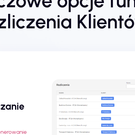
czowe opcje fun
zliczenia Klien
czanie
nerowanie