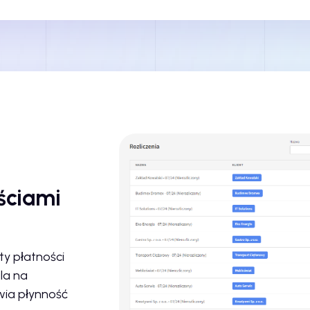
ściami
y płatności
la na
awia płynność