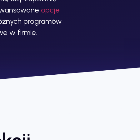
aawansowane
opcje
óżnych programów
e w firmie.