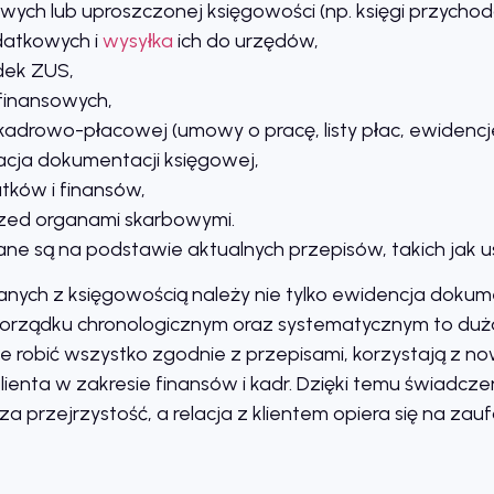
ych lub uproszczonej księgowości (np. księgi przycho
datkowych i
wysyłka
ich do urzędów,
dek ZUS,
finansowych,
adrowo-płacowej (umowy o pracę, listy płac, ewidencje
acja dokumentacji księgowej,
ków i finansów,
rzed organami skarbowymi.
ne są na podstawie aktualnych przepisów, takich jak 
ch z księgowością należy nie tylko ewidencja dokument
porządku chronologicznym oraz systematycznym to duża
ie robić wszystko zgodnie z przepisami, korzystają z
ienta w zakresie finansów i kadr. Dzięki temu świadcze
przejrzystość, a relacja z klientem opiera się na zaufa