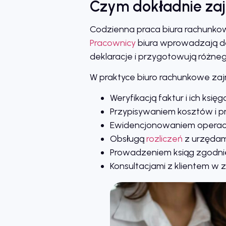
Czym dokładnie zaj
Codzienna praca biura rachunko
Pracownicy
biura wprowadzają da
deklaracje i przygotowują różne
W praktyce biuro rachunkowe zajm
Weryfikacją faktur i ich ksi
Przypisywaniem kosztów i 
Ewidencjonowaniem operacj
Obsługą
rozliczeń
z urzędam
Prowadzeniem ksiąg zgodnie
Konsultacjami z klientem w