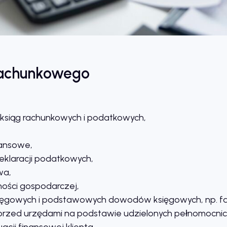
 rachunkowego
siąg rachunkowych i podatkowych,
ansowe,
eklaracji podatkowych,
wa,
ności gospodarczej,
gowych i podstawowych dowodów księgowych, np. fa
przed urzędami na podstawie udzielonych pełnomocnic
cji finansowej klienta.