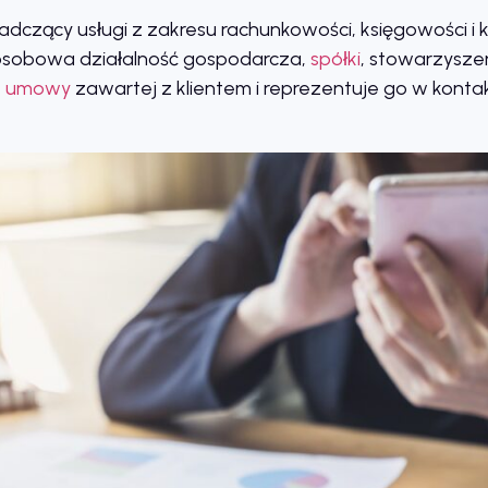
adczący usługi z zakresu rachunkowości, księgowości i
oosobowa działalność gospodarcza,
spółki
, stowarzyszen
e
umowy
zawartej z klientem i reprezentuje go w kontak