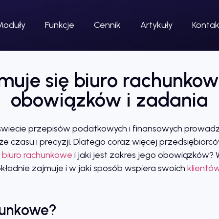
Moduły
Funkcje
Cennik
Artykuły
Kontak
uje się biuro rachunko
obowiązków i zadania
świecie przepisów podatkowych i finansowych prowadz
e czasu i precyzji. Dlatego coraz więcej przedsiębiorcó
ę
biuro rachunkowe
i jaki jest zakres jego obowiązków? W
okładnie zajmuje i w jaki sposób wspiera swoich
klientó
chunkowe?